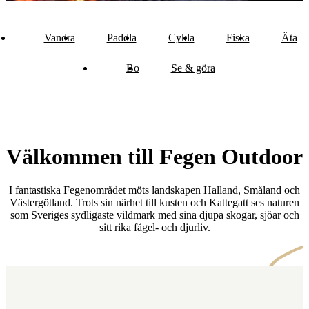
Vandra
Paddla
Cykla
Fiska
Äta
Bo
Se & göra
Välkommen till Fegen Outdoor
I fantastiska Fegenområdet möts landskapen Halland, Småland och
Västergötland. Trots sin närhet till kusten och Kattegatt ses naturen
som Sveriges sydligaste vildmark med sina djupa skogar, sjöar och
sitt rika fågel- och djurliv.
Karta