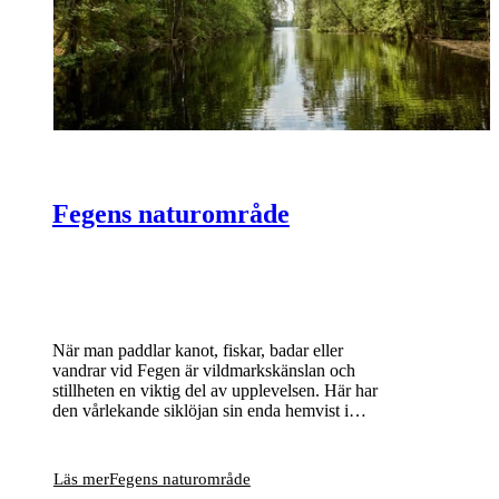
Fegens naturområde
När man paddlar kanot, fiskar, badar eller
vandrar vid Fegen är vildmarkskänslan och
stillheten en viktig del av upplevelsen. Här har
den vårlekande siklöjan sin enda hemvist i
Sverige och bland många små öar och skär
häckar bland annat storlom och fiskgjuse.
Läs mer
Fegens naturområde