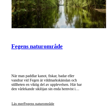
Fegens naturområde
När man paddlar kanot, fiskar, badar eller
vandrar vid Fegen är vildmarkskänslan och
stillheten en viktig del av upplevelsen. Här har
den vårlekande siklöjan sin enda hemvist i
Sverige och bland många små öar och skär
häckar bland annat storlom och fiskgjuse.
Läs mer
Fegens naturområde