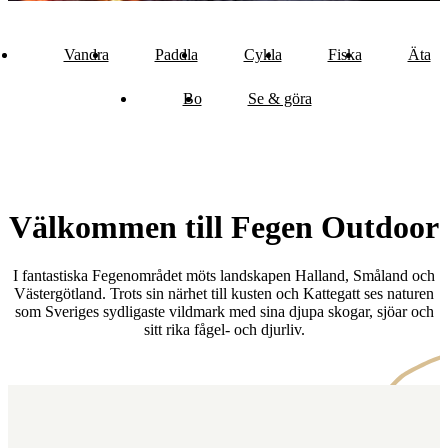
Vandra
Paddla
Cykla
Fiska
Äta
Bo
Se & göra
Välkommen till Fegen Outdoor
I fantastiska Fegenområdet möts landskapen Halland, Småland och
Västergötland. Trots sin närhet till kusten och Kattegatt ses naturen
som Sveriges sydligaste vildmark med sina djupa skogar, sjöar och
sitt rika fågel- och djurliv.
Karta