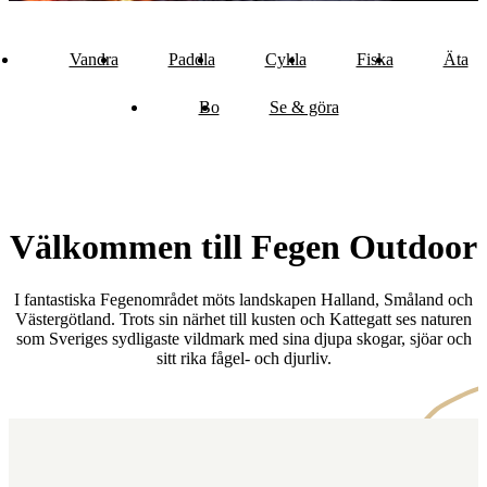
Vandra
Paddla
Cykla
Fiska
Äta
Bo
Se & göra
Välkommen till Fegen Outdoor
I fantastiska Fegenområdet möts landskapen Halland, Småland och
Västergötland. Trots sin närhet till kusten och Kattegatt ses naturen
som Sveriges sydligaste vildmark med sina djupa skogar, sjöar och
sitt rika fågel- och djurliv.
Karta