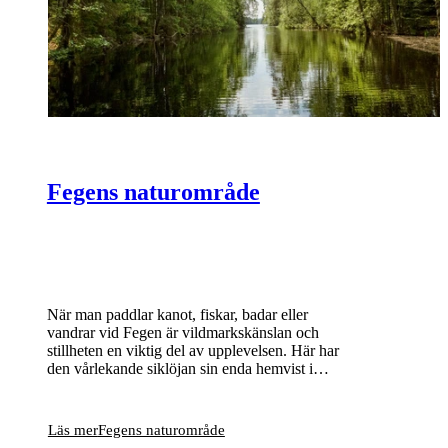
Fegens naturområde
När man paddlar kanot, fiskar, badar eller
vandrar vid Fegen är vildmarkskänslan och
stillheten en viktig del av upplevelsen. Här har
den vårlekande siklöjan sin enda hemvist i
Sverige och bland många små öar och skär
häckar bland annat storlom och fiskgjuse.
Läs mer
Fegens naturområde