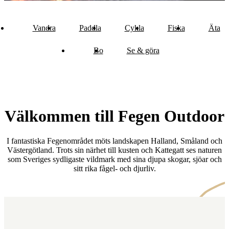
Vandra
Paddla
Cykla
Fiska
Äta
Bo
Se & göra
Välkommen till Fegen Outdoor
I fantastiska Fegenområdet möts landskapen Halland, Småland och
Västergötland. Trots sin närhet till kusten och Kattegatt ses naturen
som Sveriges sydligaste vildmark med sina djupa skogar, sjöar och
sitt rika fågel- och djurliv.
Karta