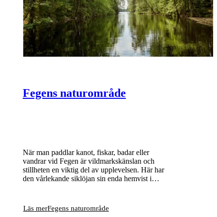
Fegens naturområde
När man paddlar kanot, fiskar, badar eller
vandrar vid Fegen är vildmarkskänslan och
stillheten en viktig del av upplevelsen. Här har
den vårlekande siklöjan sin enda hemvist i
Sverige och bland många små öar och skär
häckar bland annat storlom och fiskgjuse.
Läs mer
Fegens naturområde