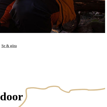
Se & göra
tdoor