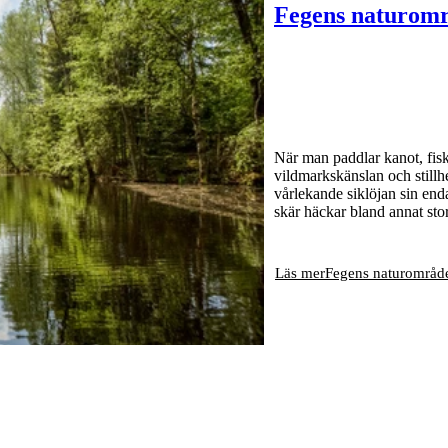
Fegens naturom
När man paddlar kanot, fisk
vildmarkskänslan och stillh
vårlekande siklöjan sin en
skär häckar bland annat sto
Läs mer
Fegens naturområd