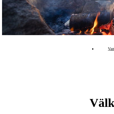
Van
Välk