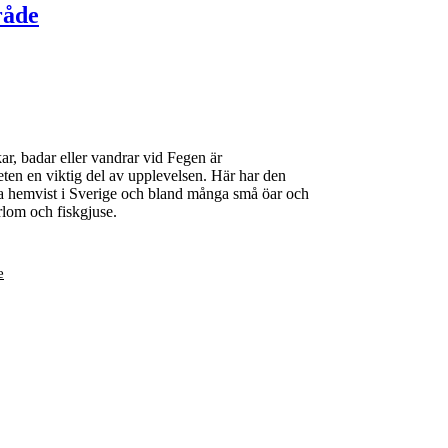
råde
ar, badar eller vandrar vid Fegen är
eten en viktig del av upplevelsen. Här har den
da hemvist i Sverige och bland många små öar och
rlom och fiskgjuse.
e