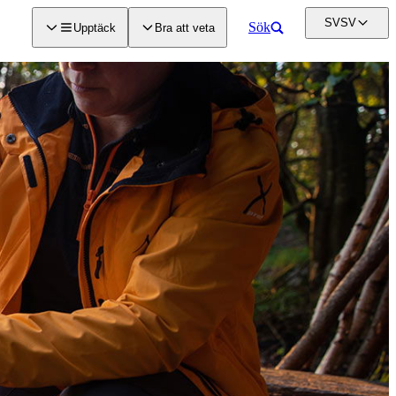
SV
SV
Sök
Upptäck
Bra att veta