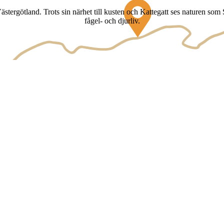
rgötland. Trots sin närhet till kusten och Kattegatt ses naturen som S
fågel- och djurliv.