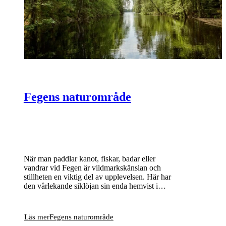
Fegens naturområde
När man paddlar kanot, fiskar, badar eller
vandrar vid Fegen är vildmarkskänslan och
stillheten en viktig del av upplevelsen. Här har
den vårlekande siklöjan sin enda hemvist i
Sverige och bland många små öar och skär
häckar bland annat storlom och fiskgjuse.
Läs mer
Fegens naturområde