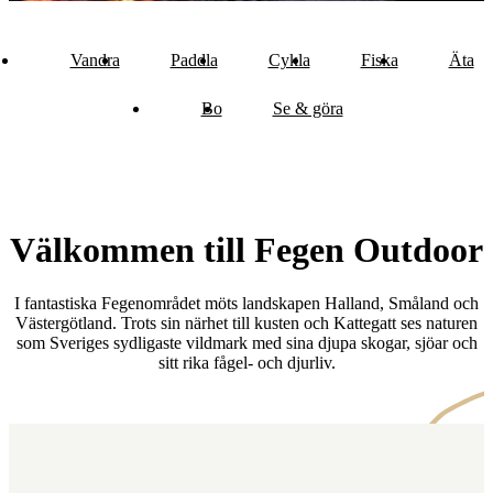
Vandra
Paddla
Cykla
Fiska
Äta
Bo
Se & göra
Välkommen till Fegen Outdoor
I fantastiska Fegenområdet möts landskapen Halland, Småland och
Västergötland. Trots sin närhet till kusten och Kattegatt ses naturen
som Sveriges sydligaste vildmark med sina djupa skogar, sjöar och
sitt rika fågel- och djurliv.
Karta