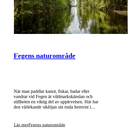
Fegens naturområde
När man paddlar kanot, fiskar, badar eller
vandrar vid Fegen är vildmarkskänslan och
stillheten en viktig del av upplevelsen. Här har
den vårlekande siklöjan sin enda hemvist i
Sverige och bland många små öar och skär
häckar bland annat storlom och fiskgjuse.
Läs mer
Fegens naturområde