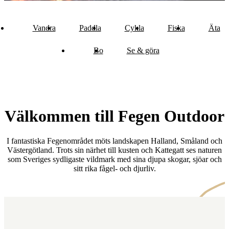
Vandra
Paddla
Cykla
Fiska
Äta
Bo
Se & göra
Välkommen till Fegen Outdoor
I fantastiska Fegenområdet möts landskapen Halland, Småland och
Västergötland. Trots sin närhet till kusten och Kattegatt ses naturen
som Sveriges sydligaste vildmark med sina djupa skogar, sjöar och
sitt rika fågel- och djurliv.
Karta