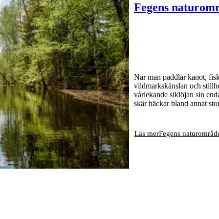
Fegens naturom
När man paddlar kanot, fisk
vildmarkskänslan och stillh
vårlekande siklöjan sin en
skär häckar bland annat sto
Läs mer
Fegens naturområd