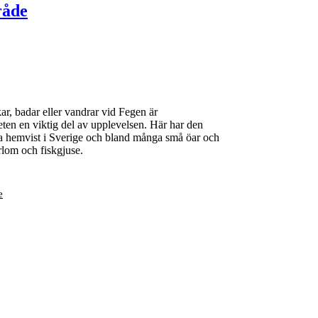
råde
ar, badar eller vandrar vid Fegen är
eten en viktig del av upplevelsen. Här har den
da hemvist i Sverige och bland många små öar och
rlom och fiskgjuse.
e