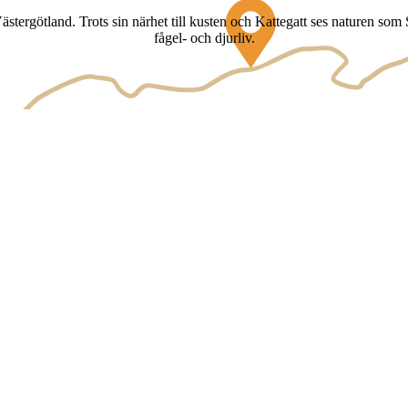
rgötland. Trots sin närhet till kusten och Kattegatt ses naturen som S
fågel- och djurliv.