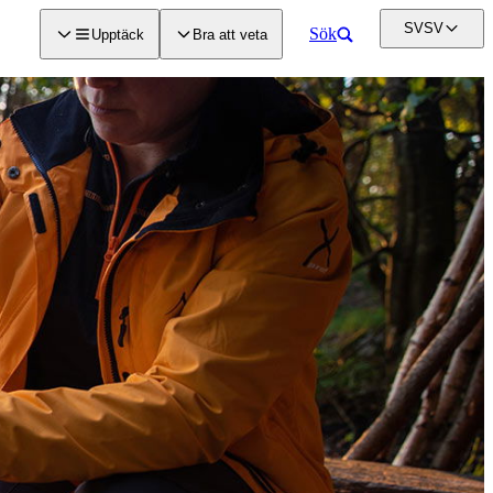
SV
SV
Sök
Upptäck
Bra att veta