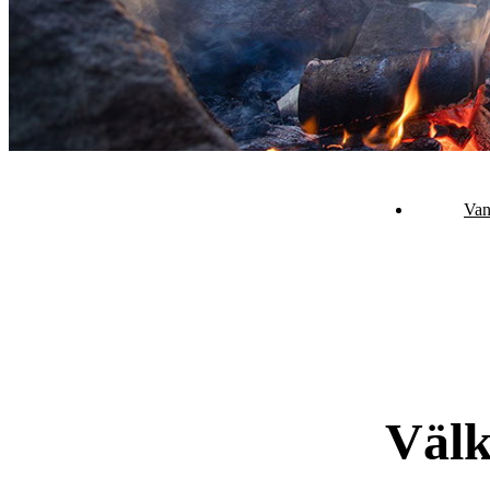
Van
Välk