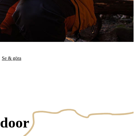
Se & göra
tdoor