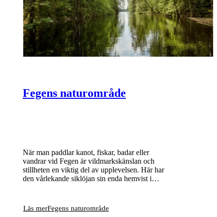
Fegens naturområde
När man paddlar kanot, fiskar, badar eller
vandrar vid Fegen är vildmarkskänslan och
stillheten en viktig del av upplevelsen. Här har
den vårlekande siklöjan sin enda hemvist i
Sverige och bland många små öar och skär
häckar bland annat storlom och fiskgjuse.
Läs mer
Fegens naturområde