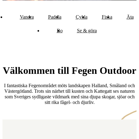
Vandra
Paddla
Cykla
Fiska
Äta
Bo
Se & göra
Välkommen till Fegen Outdoor
I fantastiska Fegenområdet möts landskapen Halland, Småland och
Västergötland. Trots sin närhet till kusten och Kattegatt ses naturen
som Sveriges sydligaste vildmark med sina djupa skogar, sjöar och
sitt rika fågel- och djurliv.
Karta