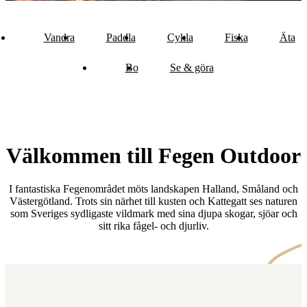
Vandra
Paddla
Cykla
Fiska
Äta
Bo
Se & göra
Välkommen till Fegen Outdoor
I fantastiska Fegenområdet möts landskapen Halland, Småland och
Västergötland. Trots sin närhet till kusten och Kattegatt ses naturen
som Sveriges sydligaste vildmark med sina djupa skogar, sjöar och
sitt rika fågel- och djurliv.
Karta