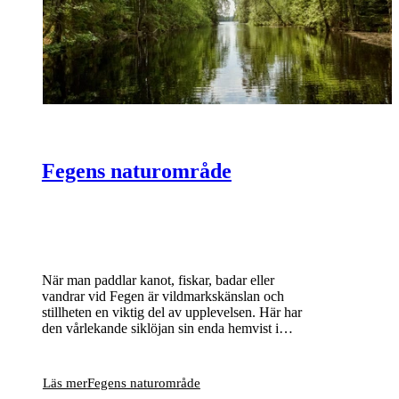
Fegens naturområde
När man paddlar kanot, fiskar, badar eller
vandrar vid Fegen är vildmarkskänslan och
stillheten en viktig del av upplevelsen. Här har
den vårlekande siklöjan sin enda hemvist i
Sverige och bland många små öar och skär
häckar bland annat storlom och fiskgjuse.
Läs mer
Fegens naturområde