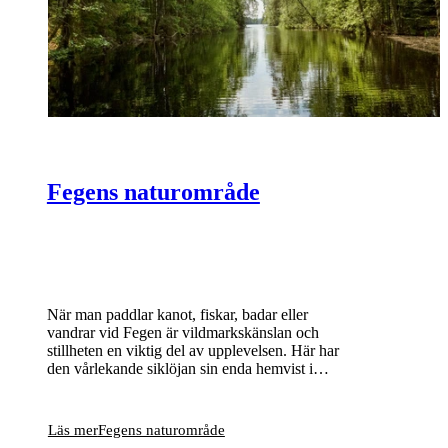
Fegens naturområde
När man paddlar kanot, fiskar, badar eller
vandrar vid Fegen är vildmarkskänslan och
stillheten en viktig del av upplevelsen. Här har
den vårlekande siklöjan sin enda hemvist i
Sverige och bland många små öar och skär
häckar bland annat storlom och fiskgjuse.
Läs mer
Fegens naturområde