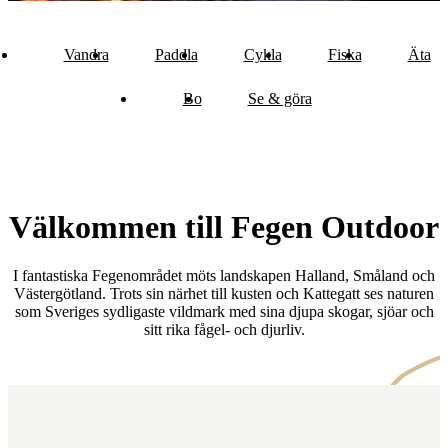
Vandra
Paddla
Cykla
Fiska
Äta
Bo
Se & göra
Välkommen till Fegen Outdoor
I fantastiska Fegenområdet möts landskapen Halland, Småland och
Västergötland. Trots sin närhet till kusten och Kattegatt ses naturen
som Sveriges sydligaste vildmark med sina djupa skogar, sjöar och
sitt rika fågel- och djurliv.
Karta