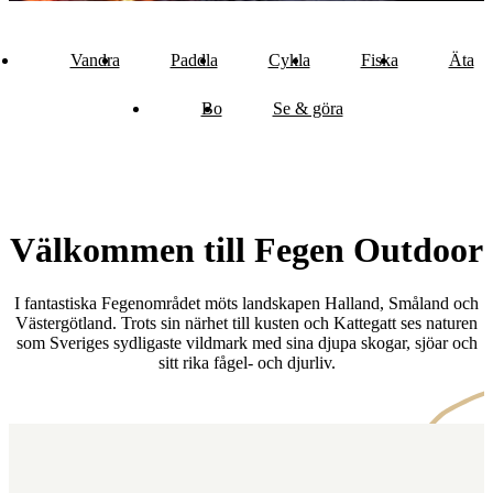
Vandra
Paddla
Cykla
Fiska
Äta
Bo
Se & göra
Välkommen till Fegen Outdoor
I fantastiska Fegenområdet möts landskapen Halland, Småland och
Västergötland. Trots sin närhet till kusten och Kattegatt ses naturen
som Sveriges sydligaste vildmark med sina djupa skogar, sjöar och
sitt rika fågel- och djurliv.
Karta