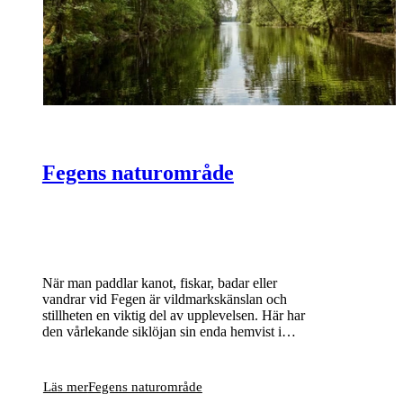
Fegens naturområde
När man paddlar kanot, fiskar, badar eller
vandrar vid Fegen är vildmarkskänslan och
stillheten en viktig del av upplevelsen. Här har
den vårlekande siklöjan sin enda hemvist i
Sverige och bland många små öar och skär
häckar bland annat storlom och fiskgjuse.
Läs mer
Fegens naturområde