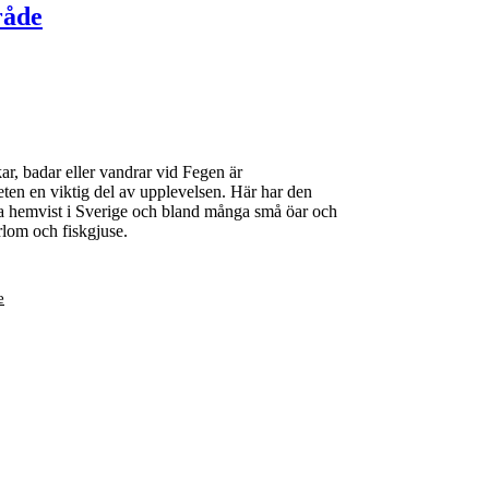
råde
ar, badar eller vandrar vid Fegen är
eten en viktig del av upplevelsen. Här har den
da hemvist i Sverige och bland många små öar och
rlom och fiskgjuse.
e