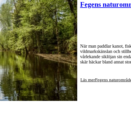
Fegens naturom
När man paddlar kanot, fisk
vildmarkskänslan och stillh
vårlekande siklöjan sin en
skär häckar bland annat sto
Läs mer
Fegens naturområd