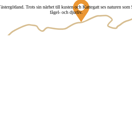
rgötland. Trots sin närhet till kusten och Kattegatt ses naturen som S
fågel- och djurliv.