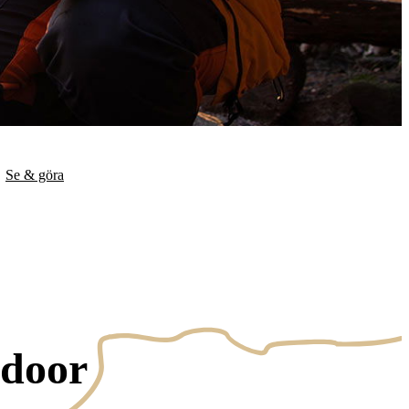
Se & göra
tdoor