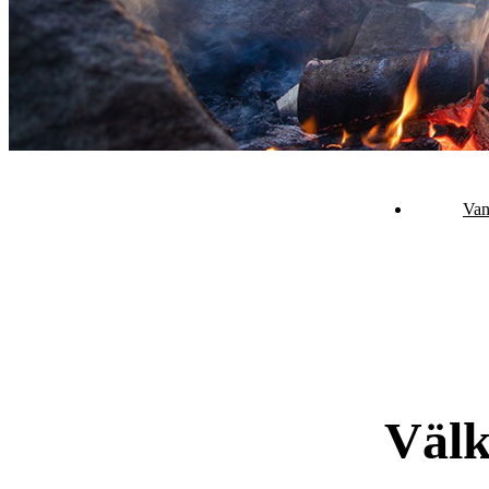
Van
Välk