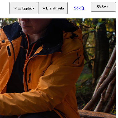
SV
SV
Sök
Upptäck
Bra att veta