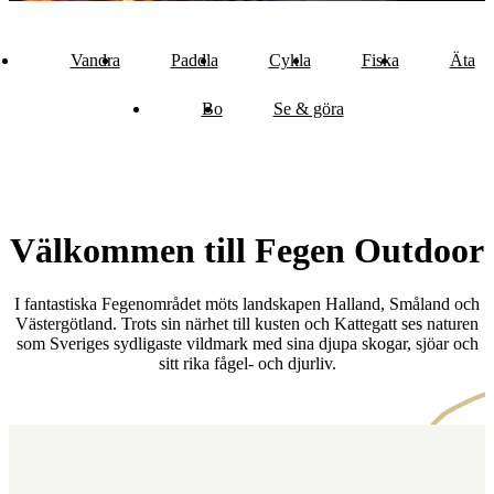
Vandra
Paddla
Cykla
Fiska
Äta
Bo
Se & göra
Välkommen till Fegen Outdoor
I fantastiska Fegenområdet möts landskapen Halland, Småland och
Västergötland. Trots sin närhet till kusten och Kattegatt ses naturen
som Sveriges sydligaste vildmark med sina djupa skogar, sjöar och
sitt rika fågel- och djurliv.
Karta