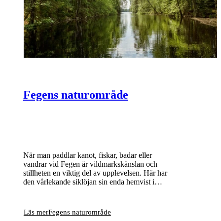
Fegens naturområde
När man paddlar kanot, fiskar, badar eller
vandrar vid Fegen är vildmarkskänslan och
stillheten en viktig del av upplevelsen. Här har
den vårlekande siklöjan sin enda hemvist i
Sverige och bland många små öar och skär
häckar bland annat storlom och fiskgjuse.
Läs mer
Fegens naturområde