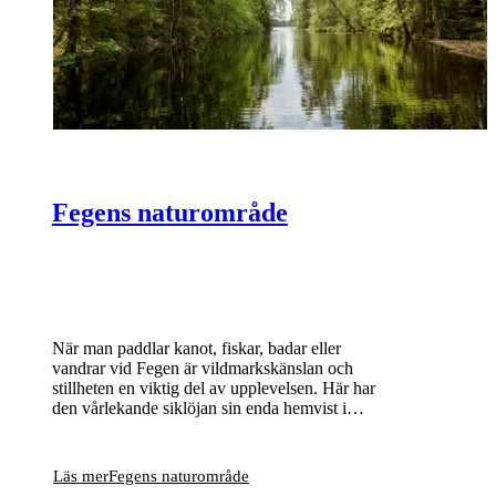
Fegens naturområde
När man paddlar kanot, fiskar, badar eller
vandrar vid Fegen är vildmarkskänslan och
stillheten en viktig del av upplevelsen. Här har
den vårlekande siklöjan sin enda hemvist i
Sverige och bland många små öar och skär
häckar bland annat storlom och fiskgjuse.
Läs mer
Fegens naturområde