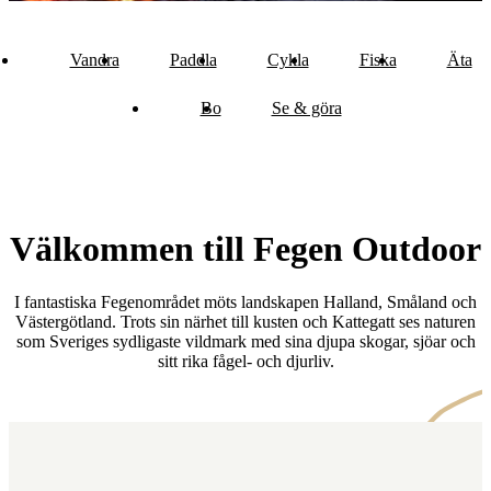
Vandra
Paddla
Cykla
Fiska
Äta
Bo
Se & göra
Välkommen till Fegen Outdoor
I fantastiska Fegenområdet möts landskapen Halland, Småland och
Västergötland. Trots sin närhet till kusten och Kattegatt ses naturen
som Sveriges sydligaste vildmark med sina djupa skogar, sjöar och
sitt rika fågel- och djurliv.
Karta