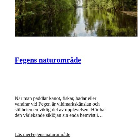
Fegens naturområde
När man paddlar kanot, fiskar, badar eller
vandrar vid Fegen är vildmarkskänslan och
stillheten en viktig del av upplevelsen. Här har
den vårlekande siklöjan sin enda hemvist i
Sverige och bland många små öar och skär
häckar bland annat storlom och fiskgjuse.
Läs mer
Fegens naturområde