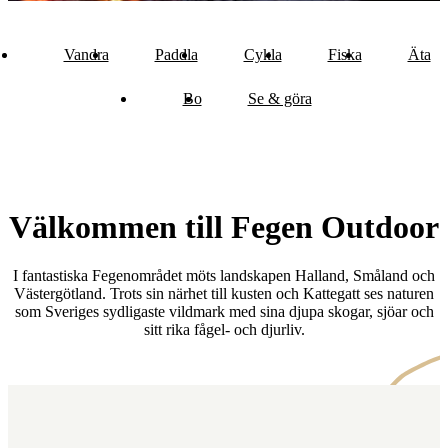
Vandra
Paddla
Cykla
Fiska
Äta
Bo
Se & göra
Välkommen till Fegen Outdoor
I fantastiska Fegenområdet möts landskapen Halland, Småland och
Västergötland. Trots sin närhet till kusten och Kattegatt ses naturen
som Sveriges sydligaste vildmark med sina djupa skogar, sjöar och
sitt rika fågel- och djurliv.
Karta