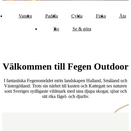
Vandra
Paddla
Cykla
Fiska
Äta
Bo
Se & göra
Välkommen till Fegen Outdoor
I fantastiska Fegenområdet möts landskapen Halland, Småland och
Västergötland. Trots sin närhet till kusten och Kattegatt ses naturen
som Sveriges sydligaste vildmark med sina djupa skogar, sjöar och
sitt rika fågel- och djurliv.
Karta