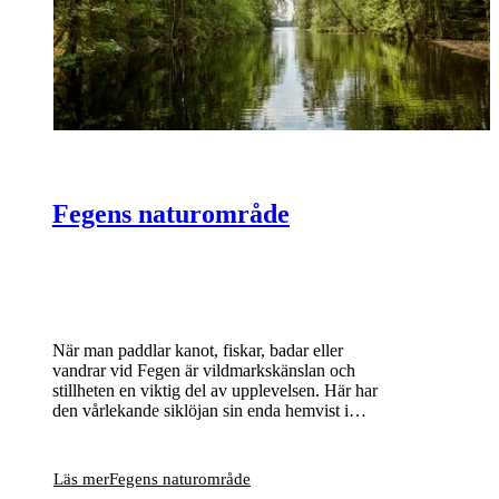
Fegens naturområde
När man paddlar kanot, fiskar, badar eller
vandrar vid Fegen är vildmarkskänslan och
stillheten en viktig del av upplevelsen. Här har
den vårlekande siklöjan sin enda hemvist i
Sverige och bland många små öar och skär
häckar bland annat storlom och fiskgjuse.
Läs mer
Fegens naturområde